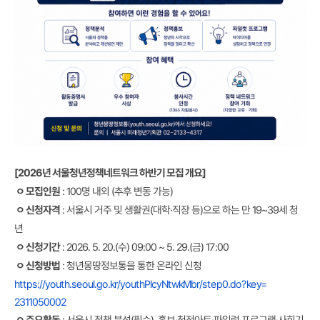
[2026년 서울청년정책네트워크 하반기 모집 개요]
: 100명 내외 (추후 변동 가능)
ㅇ 모집인원
: 서울시 거주 및 생활권(대학·직장 등)으로 하는 만 19~39세 청
ㅇ 신청자격
년
: 2026. 5. 20.(수) 09:00 ~ 5. 29.(금) 17:00
ㅇ 신청기간
: 청년몽땅정보통을 통한 온라인 신청
ㅇ 신청방법
youthPlcyNtwkMbr/step0.do?key=
https://youth.seoul.go.kr/
2311050002
: 서울시 정책 분석(필수), 홍보·청정아트·파일럿 프로그램·사회기
ㅇ 주요활동