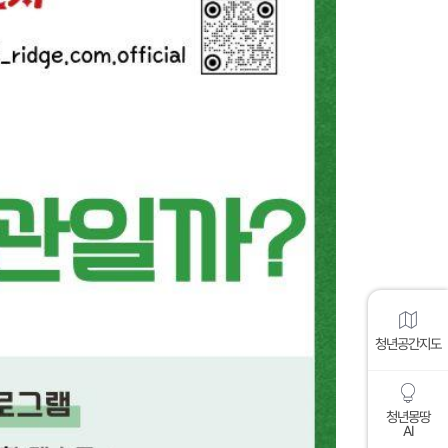
청년공간지도
청년몽땅
AI