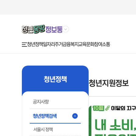
청년정책
금융복지
교육문화
참여소통
일자리
주거
주
요
메
뉴
청년정책
청년지원정보
공지사항
청년정책검색
서울시 정책