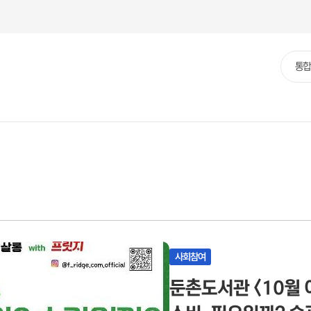
본문영역 바로가기
메인메뉴 바로가기
하단링크 바로가기
통
통합
합
검
색
사회참여
둔촌도서관 <10월 