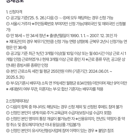
상세정보
1. 신청자격
○ 공고일 기준(’25. 5. 26.) 다음 ① ∼ ⑤에 모두 해당하는 경우 신청 가능
① 서울시 거주자 ※주민등록번호 부여자만 신청 가능(재외국인 및 재외국민 신청불
가)
② 만 18세 ~ 만 34세 청년 ※ 출생년월일이 1990. 1. 1. ~ 2007. 12. 31.인 자
※ 제대군인의 경우 복무기간만큼 신청 가능 연령 상향(예: 군복무 2년시 신청가능 연
령은 만 36세)
③ 공고일 기준 최근 1년간 3개월 이상(월 10일 이상 또는 월 60시간 이상 근로 시 1
개월 인정) 근로하였거나 현재 3개월 이상 근로 중인 자 ※근로 종류 무관, 공고문 상
안내된 증빙서류 종류만 인정
④ 본인 근로소득 세전 월 평균 255만원 이하 (기준기간: 2024.06.01. ~
2025.5.31.)
⑤ 부·모(기혼시 배우자) 소득 연 1억(세전 월평균 834만원) 미만이며 재산 9억 미만
※ 세대분리 여부 무관, 미혼자는 부·모 합산 기혼자는 배우자를 적용
2.신정제외대상
○ 다음의 항목 중 하나라도 해당되는 경우 신청 제외 및 선정된 후에도 참여 불가
① 신청인 본인이 생계·의료·주거·교육급여 수급자(보장시설 수급자 포함)
② 신청인 본인 명의의 통장 개설이 불가능한 자 ※신용유의자, 전년도 약정자 중 약
정 취소 및 중도해지자(1년 이내 동일상품 가입불가)
③ 신청인 본인이 유사자산형성사업에 참여 이력이 있는 경우 ※ 붙임1 참조