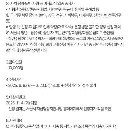
④ 사치·향락·도박·사행 등 비사회적 업종 종사자
- 사행산업통합감독위원회법, 사행행위 등 규제 및 처벌 특례법 등
⑤ 군 의무 복무 중인자(현역, 상근, 전환, 사회복무, 대체복무, 산업기능, 전문연구
등)
※ 입영 前 신청 후 입대로 인해 약정(저축 약속), 은행 방문 불가한 경우 선정 제외
⑥ 서울시 청년수당(수혜) 중인 자 또는 근로장학생(장학금은 급여로 불인정)
- 청년수당 2025년 수혜자는 희망두배 청년통장 공고월 이전(4월말)까지 중도해지
완료한 경우에만 신청 가능, 희망두배 신청 이후 심사 기간 중 청년수당 선정 확인시
희망두배 청년통장 선발 제외
3.참여인원
- 10,000명
4.신청기간
- 2025. 6. 9.(월) ~ 6. 20.(금) 18:00 ※ 신청기간 외 접수 불가
5.대상자발표
2025. 11. 4.(화) 예정
- 선정 결과는 서울시 자산형성지원사업 홈페이지에서 신청자가 직접 확인
6.지원내용
○ 주거·결혼·교육·창업·미래대비저축 등 자립기반 조성 목적의 저축에 지원함