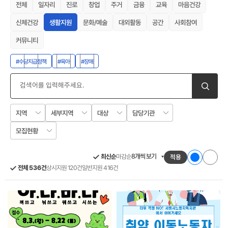
마음건강
일자리
전체
진로
창업
주거
금융
교육
문화/예술
신체건강
생활지원
대외활동
사회참여
공간
커뮤니티
#수당지급정책
#육아
#장애
세부지역
담당기관
지역
대상
모집현황
목
지
최신순
8개씩 보기
마감순
적용
록
도
보
보
전체 536건
일반지원 416건
상시지원 120건
기
기