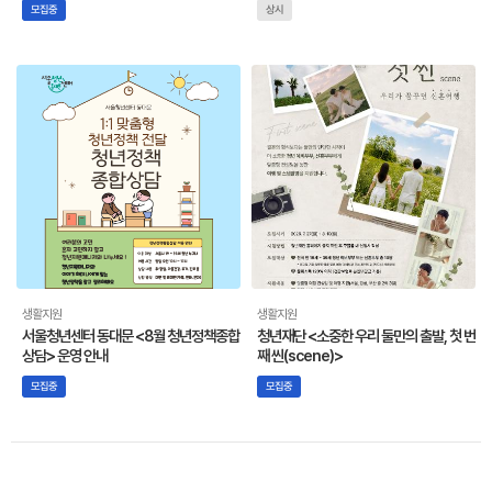
모집중
상시
생활지원
생활지원
서울청년센터 동대문 <8월 청년정책종합
청년재단 <소중한 우리 둘만의 출발, 첫 번
상담> 운영 안내
째 씬(scene)>
모집중
모집중