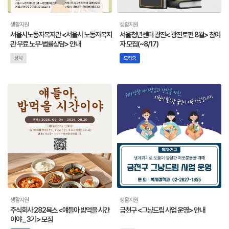
생활지원
생활지원
서울시노동자복지관 <서울시 노동자복지
서울청년센터 광진< 광진로펀 8월> 참여
관 무료 노무·법률상담> 안내
자 모집(~8/17)
모집중
상시
생활지원
생활지원
주식회사 282북스 <얘들아 밥먹을 시간
금천구 <그냥드림 사업 운영> 안내
이야 _ 3기> 모집