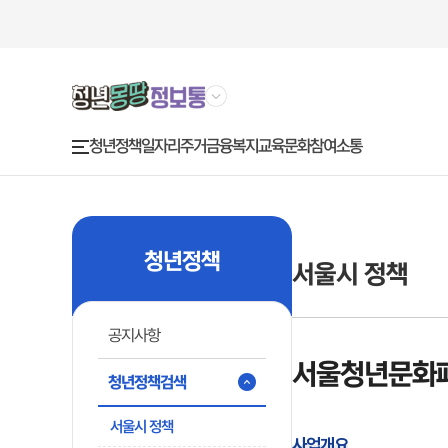
청년정책
금융복지
교육문화
참여소통
일자리
주거
주
요
메
뉴
청년정책
서울시 정책
공지사항
서울청년문화
청년정책검색
서울시 정책
사업개요