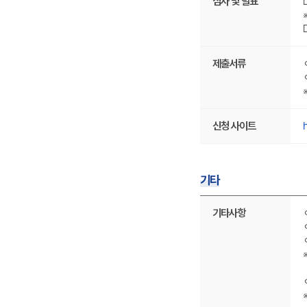
요
심사 및 발표
어
대
건,
있
한
추
습
상
가
니
세
단
다.
내
서
용
제출서류
사
입
항,
니
참
다.
여
신
제
청
한
h
신청 사이트
절
대
차,
상
심
으
사
로
및
구
기타
발
성
표,
되
기
제
어
타
기타사항
출
있
에
서
습
대
류,
니
한
신
다.
상
청
세
사
내
이
용
트
입
로