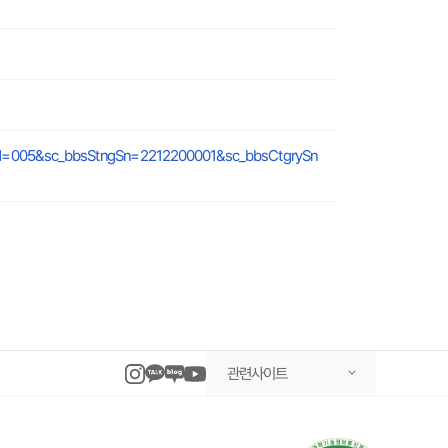
eCd=005&sc_bbsStngSn=2212200001&sc_bbsCtgrySn
관련사이트