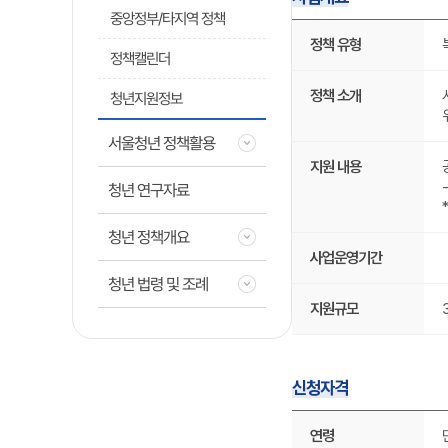
중앙정부/타지역 정책
사
업
정책 유형
개
정책캘린더
요
에
정책 소개
청년지원정보
대
한
상
서울청년 정책활용
세
지원 내용
내
용
청년 연구자료
입
니
다.
청년 정책개요
정
사업운영기간
책
유
청년 법령 및 조례
형,
지원규모
주
관
기
관,
정
신청자격
책
소
신
개,
청
연령
지