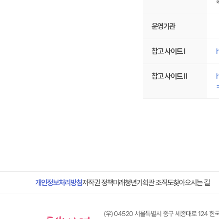
니
구
다.
성
기
되
타
운영기관
어
사
있
항,
습
운
참고 사이트 Ⅰ
니
영
다.
기
관,
참고 사이트 Ⅱ
참
고
사
이
트
1,
참
고
사
이
트
2
로
구
미래청년기획관 조직도
개인정보처리방침
찾아오시는 길
저작권 정책
성
되
어
있
(우) 04520 서울특별시 중구 세종대로 124