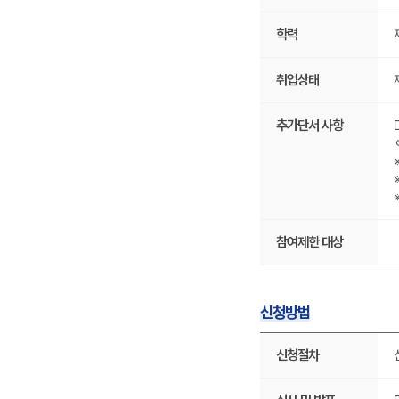
자
원
격
내
에
학력
용,
대
사
한
업
상
취업상태
운
세
영
내
기
용
간,
추가단서 사항
입
사
니
업
다.
신
연
청
령,
기
학
간,
력,
지
전
원
참여제한 대상
공
규
요
모,
건,
관
취
련
업
사
신청방법
상
이
태,
트
신
특
로
청
신청절차
화
구
방
분
성
법
야
되
에