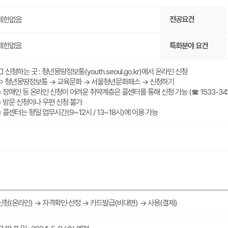
전공요건
제한없음
제한없음
특화분야 요건
□ 신청하는 곳 : 청년몽땅정보통(youth.seoul.go.kr)에서 온라인 신청
ㅇ 청년몽땅정보통 → 교육문화 → 서울청년문화패스 → 신청하기
※ 장애인 등 온라인 신청이 어려운 취약계층은 콜센터를 통해 신청 가능 (☎ 1533-34
※ 방문 신청이나 우편 신청 불가
※ 콜센터는 평일 업무시간(9~12시 / 13~18시)에 이용 가능
신청(온라인) → 자격확인·선정 → 카드발급(비대면) → 사용(결제)