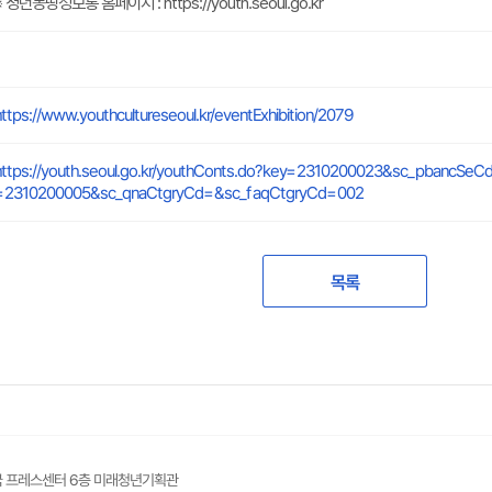
※ 청년몽땅정보통 홈페이지 : https://youth.seoul.go.kr
https://www.youthcultureseoul.kr/eventExhibition/2079
https://youth.seoul.go.kr/youthConts.do?key=2310200023&sc_pbancS
=2310200005&sc_qnaCtgryCd=&sc_faqCtgryCd=002
목록
 한국 프레스센터 6층 미래청년기획관