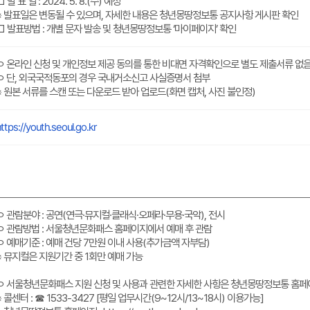
□ 발 표 일 : 2024. 5. 8.(수) 예정
※ 발표일은 변동될 수 있으며, 자세한 내용은 청년몽땅정보통 공지사항 게시판 확인
□ 발표방법 : 개별 문자 발송 및 청년몽땅정보통 ‘마이페이지’ 확인
ㅇ 온라인 신청 및 개인정보 제공 동의를 통한 비대면 자격확인으로 별도 제출서류 없
ㅇ 단, 외국국적동포의 경우 국내거소신고 사실증명서 첨부
※ 원본 서류를 스캔 또는 다운로드 받아 업로드(화면 캡처, 사진 불인정)
ttps://youth.seoul.go.kr
ㅇ 관람분야 : 공연(연극·뮤지컬·클래식·오페라·무용·국악), 전시
ㅇ 관람방법 : 서울청년문화패스 홈페이지에서 예매 후 관람
ㅇ 예매기준 : 예매 건당 7만원 이내 사용(추가금액 자부담)
※ 뮤지컬은 지원기간 중 1회만 예매 가능
ㅇ 서울청년문화패스 지원 신청 및 사용과 관련한 자세한 사항은 청년몽땅정보통 홈페
※ 콜센터 : ☎ 1533-3427 [평일 업무시간(9~12시/13~18시) 이용가능]