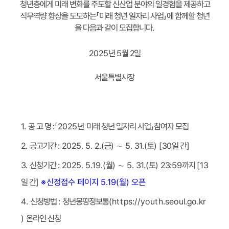
청년층에게 미래 변화를 주도할 신산업 분야의 일경험을 제공하고
에 함께할 청년
」
미래 청년 일자리 사업
「
직무역량 향상을 도모하는
.
을 다음과 같이 모집합니다
일
2
월
5
년
2025
서울특별시장
참여자 모집
」
미래 청년 일자리 사업
「2025년
:
공 고 명
1.
]
일 간
) [30
토
5. 31.(
∼
)
금
: 2025. 5. 2.(
공고기간
2.
[13
까지
) 23:59
토
5. 31.(
∼
)
월
: 2025. 5.19.(
신청기간
3.
※신정접수 페이지 5.19(월) 오픈
]
일 간
https://youth.seoul.go.kr
(
청년몽땅정보통
:
신청방법
4.
온라인 신청
)