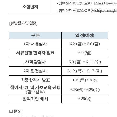
) : https:/
제로웨이스트
(
참여신청 링크
-
소셜벤처
) : https://forms
소셜벤처
(
참여신청 링크
-
[선발절차 및 일정]
)
예정
구 분
(
일 정
)
금
차 서류심사
) ~ 6.6.(
월
6.2.(
1
서류전형 합격자 발표
)
월
6.9.(
)
수
) ~ 6.11.(
역량검사
월
AI
6.9.(
)
화
) ~ 6.17.(
차 면접심사
목
6.12.(
2
최종합격자 발표
)
목
6.19.(
예정
※
및 기초교육 진행
OT
참여자
)
수
) ~ 6.25.(
월
6.23.(
)
필수참석
(
)
목
6.26.(
참여기업 배치
문 의
□