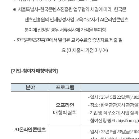
한국콘
,
한국콘텐츠진흥원 업무협약 체결에 따라
-
서울특별시
※
텐츠진흥원의 인재양성사업 교육수료자가 AI온라인콘텐츠
분야에 신청할 경우 서류심사에 가점을 부여함
한국콘텐츠진흥원에서 발급된 교육수료증 증빙자료 제출 필
-
)
미제출시 가점 미부여
(
요
참여자 매칭박람회]
-
[기업
프로그램
분야
) / 10
목
(
일
22
월
5
년
: `25
- 일시
오프라인
한국관광공사 관광일
:
장소
-
매칭박람회
사업 질의
,
-기업 및 직무소개
: https://for
참여신청 링크
-
AI온라인콘텐츠
) / 10
금
(
일
23
월
5
년
: `25
일시
-