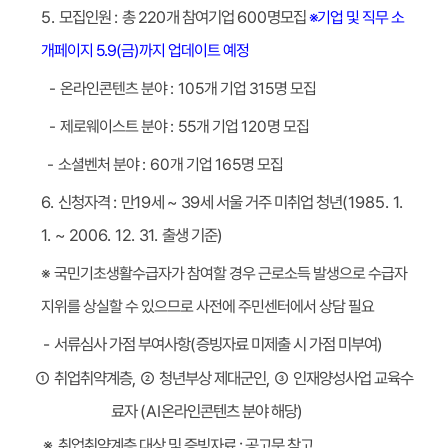
모집
명
600
개 참여기업
220
총
:
모집인원
5.
※기업 및 직무 소
개페이지 5.9(금)까지 업데이트 예정
명 모집
315
개 기업
: 105
온라인콘텐츠 분야
-
명 모집
120
개 기업
: 55
제로웨이스트 분야
-
명 모집
165
개 기업
: 60
소셜벤처 분야
-
(1985. 1.
세 서울 거주 미취업 청년
~ 39
세
19
만
:
신청자격
6.
)
출생 기준
1. ~ 2006. 12. 31.
국민기초생활수급자가 참여할 경우 근로소득 발생으로 수급자
※
지위를 상실할 수 있으므로 사전에 주민센터에서 상담 필요
)
증빙자료 미제출 시 가점 미부여
(
서류심사 가점 부여사항
-
인재양성사업 교육수
③
,
청년부상 제대군인
②
,
취업취약계층
①
)
온라인콘텐츠 분야 해당
(AI
료자
취업취약계층 대상 및 증빙자료 : 공고문 참고
※