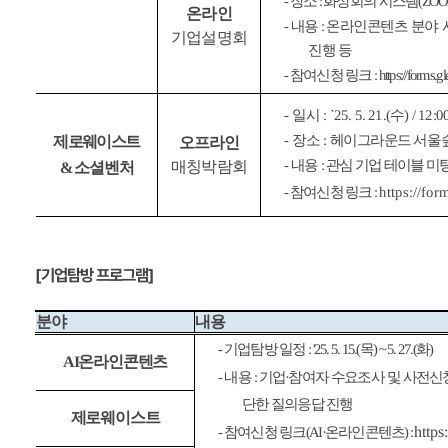
(ZO
화상회의 시스템
:
장소
-
온라인
온라인콘텐츠 분야 
:
내용
-
기업설명회
진행 등
: https://for
참여신청 링크
-
) / 12:0
수
: `25. 5. 21.(
일시
-
헤이그라운드 서울
:
장소
-
제로웨이스트
오프라인
관심 기업 테이블 미
:
내용
-
매칭박람회
소셜벤처
&
https://fo
:
참여신청 링크
-
[기업탐방 프로그램]
분야
내용
)
화
) ~ 5. 27.(
목
: '25. 5. 15.(
기업탐방 일정
-
AI온라인콘텐츠
참여자 수요조사 및 사전신
·
기업
:
내용
-
단한 질의응답 진행
제로웨이스트
http
) :
온라인콘텐츠
(AI·
참여신청 링크
-