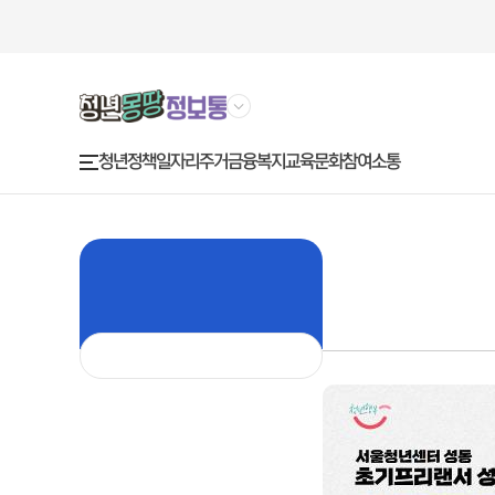
청년정책
금융복지
교육문화
참여소통
일자리
주거
주
요
메
뉴