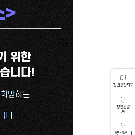
청년공간지도
청년몽땅
AI
정책 캘린더