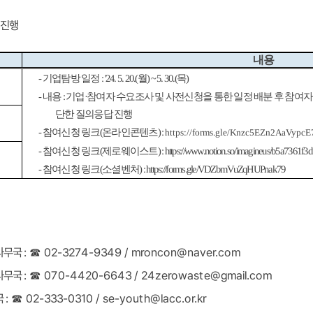
 진행
내용
)
목
) ~ 5. 30.(
월
: '24. 5. 20.(
기업탐방 일정
-
참여자 수요조사 및 사전신청을 통한 일정 배분 후 참여
·
기업
:
내용
-
단한 질의응답 진행
) :
온라인콘텐츠
(
참여신청 링크
-
https://forms.gle/Knzc5EZn2AaVypcE
: https://www.notion.so/imagineus/b5a736
)
제로웨이스트
(
참여신청 링크
-
) : https://forms.gle/VDZbmVuZqHUPnak79
소셜벤처
(
참여신청 링크
-
02-3274-9349 / mroncon@naver.com
☎
:
사무국
070-4420-6643 / 24zerowaste@gmail.com
☎
:
사무국
02-333-0310 / se-youth@lacc.or.kr
☎
:
국