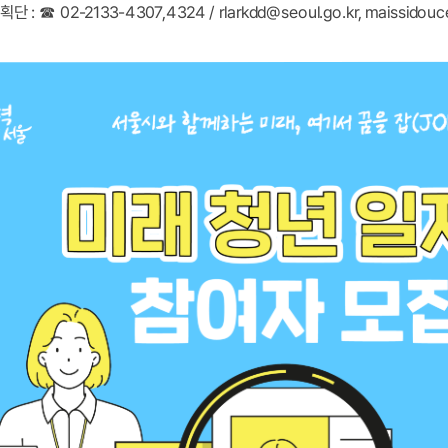
02-2133-4307,4324 / rlarkdd@seoul.go.kr, maissidouc
☎
:
기획단