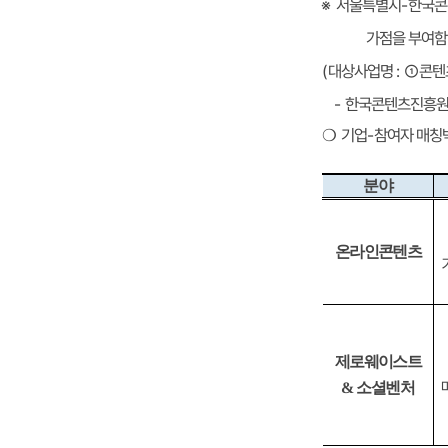
한국콘
-
서울특별시
※
가점을 부여함
콘텐
①
:
대상사업명
(
한국콘텐츠진흥원
-
참여자 매칭
-
기업
❍
분야
온라인콘텐츠
제로웨이스트
소셜벤처
&