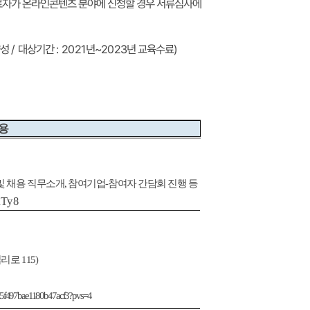
자가 온라인콘텐츠 분야에 신청할 경우 서류심사에
)
년 교육수료
~2023
년
: 2021
대상기간
/
양성
용
참여자 간담회 진행 등
-
참여기업
,
및 채용 직무소개
mTy8
115)
십리로
445f497bae1180b47acf3?pvs=4