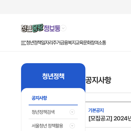
청년정책
금융복지
교육문화
참여소통
일자리
주거
주
요
메
뉴
청년정책
공지사항
공지사항
기본공지
청년정책검색
[모집공고] 2024
서울청년 정책활용