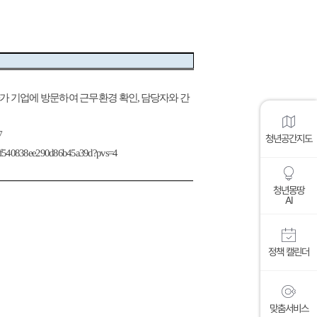
담당자와 간
,
자가 기업에 방문하여 근무환경 확인
7
청년공간지도
1f3df540838ee290d86b45a39d?pvs=4
청년몽땅
AI
정책 캘린더
맞춤서비스