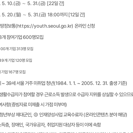
]
일 간
) [22
금
5. 31.(
∼
)
금
 5. 10.(
]
일 간
[12
까지
) 18:00
금
5. 31.(
∼
)
월
 5. 20.(
https://youth.seoul.go.kr
온라인 신청
)
(
땅정보통
모집
명
600
개 참여기업
8
명 모집
313
개 기업
 100
명 모집
120
개 기업
 49
명 모집
167
개 기업
)
출생 기준
(1984. 1. 1. ~ 2005. 12. 31.
세 서울 거주 미취업 청년
~ 39
세
활수급자가 참여할 경우 근로소득 발생으로 수급자 지위를 상실할 수 있으므로
)
증빙자료 미제출 시 가점 미부여
(
여사항
)
온라인콘텐츠 분야 해당
(
인재양성사업 교육수료자
③
,
청년부상 제대군인
취업지원 대상자 등이 이에 속함
,
국가유공자
,
장애인
,
소득층