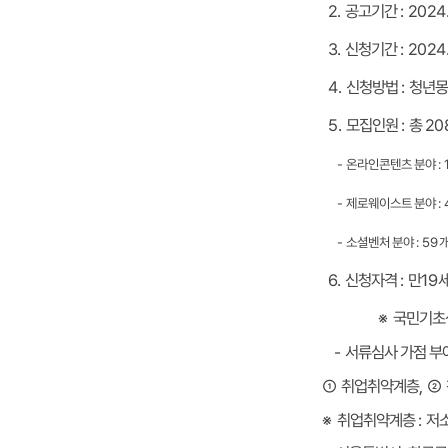
: 2024.
공고기간
2.
: 2024.
신청기간
3.
청년몽
:
신청방법
4.
20
총
:
모집인원
5.
:
온라인콘텐츠 분야
-
:
제로웨이스트 분야
-
: 59
소셜벤처 분야
-
19
만
:
신청자격
6.
국민기초생
※
서류심사 가점 부
-
②
,
취업취약계층
①
저
:
취업취약계층
※