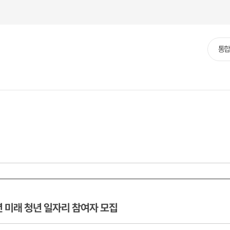
본문영역 바로가기
메인메뉴 바로가기
하단링크 바로가기
통
통합
합
검
색
년 미래 청년 일자리 참여자 모집