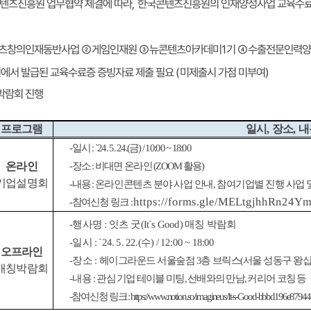
한국콘텐츠진흥원의 인재양성사업 교육수료
,
텐츠진흥원 업무협약 체결에 따라
수출전문인력
④
기
1
뉴콘텐츠아카데미
③
게임인재원
②
츠창의인재동반사업
)
미제출시 가점 미부여
(
에서 발급된 교육수료증 증빙자료 제출 필요
박람회 진행
내
프로그램
,
장소
,
일시
) / 10:00 ~ 18:00
금
: `24. 5. 24.(
일시
-
온라인
)
활용
(ZOOM
비대면 온라인
:
장소
-
기업설명회
참여기업별 진행 사업 
,
온라인콘텐츠 분야 사업 안내
:
내용
-
https://forms.gle/MELtgjhhRn24Y
:
참여신청 링크
-
매칭 박람회
(It`s Good)
잇츠 굿
:
행사명
-
) / 12:00 ~ 18:00
수
: `24. 5. 22.(
일시
-
오프라인
서울 성동구 왕
(
층 브릭스
3
헤이그라운드 서울숲점
:
장소
-
매칭박람회
커리어 코칭 등
,
선배와의 만남
,
관심 기업 테이블 미팅
:
내용
-
s://www.notion.so/imagineus/It-s-Good-bbbd196e879
p
t
t
h
:
참여신청 링크
-