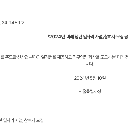
호
024-1469
참여자 모집 
」
미래 청년 일자리 사업
「2024년
미래 
「
를 주도할 신산업 분야의 일경험을 제공하고 직무역량 향상을 도모하는
.
니다
일
10
월
5
년
2024
서울특별시장
참여자 모집
」
년 일자리 사업