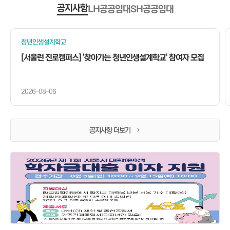
공지사항
SH공공임대
LH공공임대
공
지
청년인생설계학교
사
항
[서울런 진로캠퍼스] '찾아가는 청년인생설계학교' 참여자 모집
탭
내
용
시
작
2026-08-06
공지사항 더보기