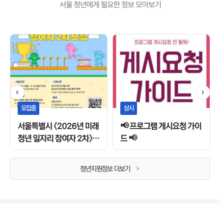
서울 청년에게 필요한 정보 모아보기
전
체
탭
내
용
시
작
모집중
상시
서울특별시 <2026년 미래
📢 프로그램 게시요청 가이
청년 일자리 참여자 2차>
드 📢
모집
청년지원정보 더보기