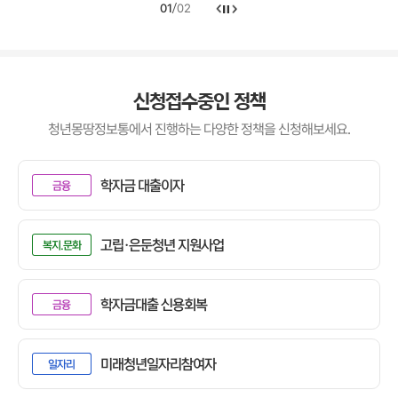
02
01
/
신청접수중인 정책
청년몽땅정보통에서 진행하는 다양한 정책을 신청해보세요.
전
체
학자금 대출이자
금융
탭
내
용
시
작
고립·은둔청년 지원사업
복지.문화
학자금대출 신용회복
금융
미래청년일자리참여자
일자리